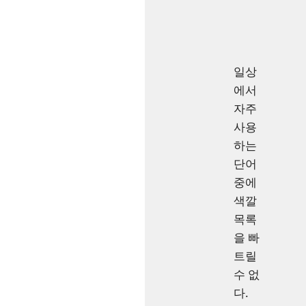
일상
에서
자주
사용
하는
단어
중에
색깔
목록
을 빠
트릴
수 없
다.