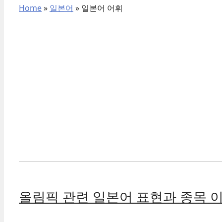
Home
»
일본어
»
일본어 어휘
올림픽 관련 일본어 표현과 종목 