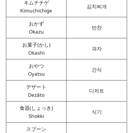
キムチチゲ
김치찌개
Kimuchichige
おかず
반찬
Okazu
お菓子(かし)
과자
Okashi
おやつ
간식
Oyatsu
デザート
디저트
Dezāto
食器(しょっき)
식기
Shokki
スプーン