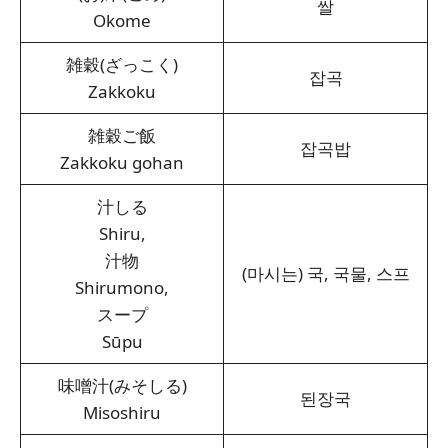
쌀
Okome
雑穀(ざっこく)
잡곡
Zakkoku
雑穀ご飯
잡곡밥
Zakkoku gohan
汁しる
Shiru,
汁物
(마시는) 국, 국물, 스프
Shirumono,
スープ
Sūpu
味噌汁(みそしる)
된장국
Misoshiru