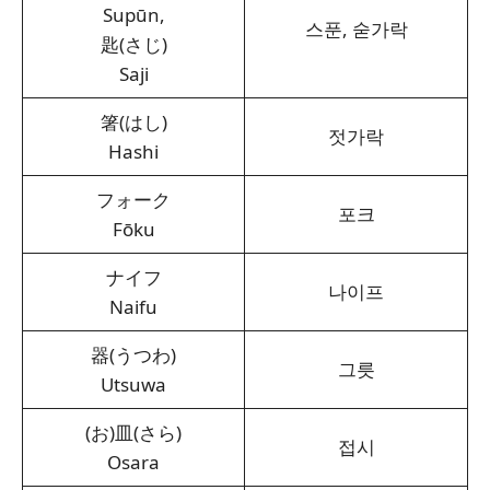
Supūn,
스푼, 숟가락
匙(さじ)
Saji
箸(はし)
젓가락
Hashi
フォーク
포크
Fōku
ナイフ
나이프
Naifu
器(うつわ)
그릇
Utsuwa
(お)皿(さら)
접시
Osara