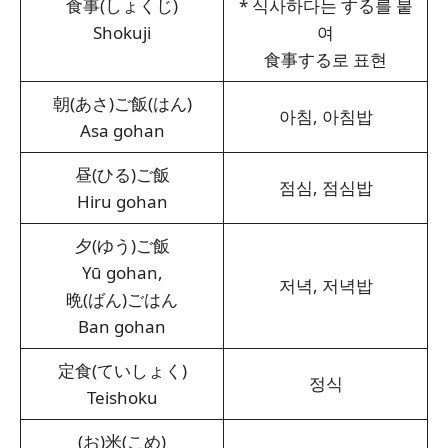
食事(しょくじ)
* 식사하다는 する를 붙
Shokuji
여
食事する로 표현
朝(あさ)ご飯(はん)
아침, 아침밥
Asa gohan
昼(ひる)ご飯
점심, 점심밥
Hiru gohan
夕(ゆう)ご飯
Yū gohan,
저녁, 저녁밥
晩(ばん)ごはん
Ban gohan
定食(ていしょく)
정식
Teishoku
(お)米(こめ)