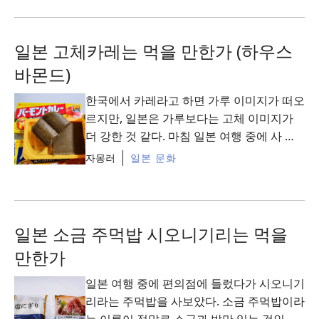
일본 고체카레는 먹을 만한가 (하우스
바몬드)
한국에서 카레라고 하면 가루 이미지가 떠오
르지만, 일본은 가루보다는 고체 이미지가
더 강한 것 같다. 마침 일본 여행 중에 사 온
카레가 있어서 가루 형태와의 차이는 ...
자몽러
일본 문화
Read More
일본 소금 주먹밥 시오니기리는 먹을
만한가
일본 여행 중에 편의점에 들렀다가 시오니기
리라는 주먹밥을 사보았다. 소금 주먹밥이라
는 이름이 정말로 소금과 밥만 있는 것인지,