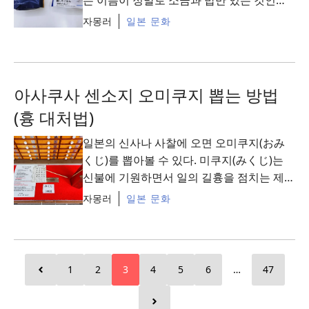
아니면 뭔가 다른 재료도 있는지 궁금했다고
자몽러
일본 문화
할까. 사진 오른쪽은 ...
Read More
아사쿠사 센소지 오미쿠지 뽑는 방법
(흉 대처법)
일본의 신사나 사찰에 오면 오미쿠지(おみ
くじ)를 뽑아볼 수 있다. 미쿠지(みくじ)는
신불에 기원하면서 일의 길흉을 점치는 제비
이고 오(お)는 일본어에서 단어를 아름답게
자몽러
일본 문화
꾸며주는 미화어이다. 그래서 번역하면 ‘길
흉 점치는 ...
Read More
1
2
3
4
5
6
…
47