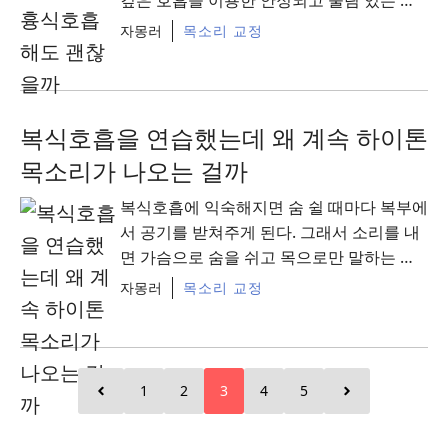
성의 가장 기본이기 때문에 목소리를 좋게
자몽러
목소리 교정
바꾸려면 배로 호흡하는 ...
Read More
복식호흡을 연습했는데 왜 계속 하이톤
목소리가 나오는 걸까
복식호흡에 익숙해지면 숨 쉴 때마다 복부에
서 공기를 받쳐주게 된다. 그래서 소리를 내
면 가슴으로 숨을 쉬고 목으로만 말하는 것
보다 성대 부담이 줄면서 훨씬 안정적이고
자몽러
목소리 교정
울림도 있는 ...
Read More
1
2
3
4
5