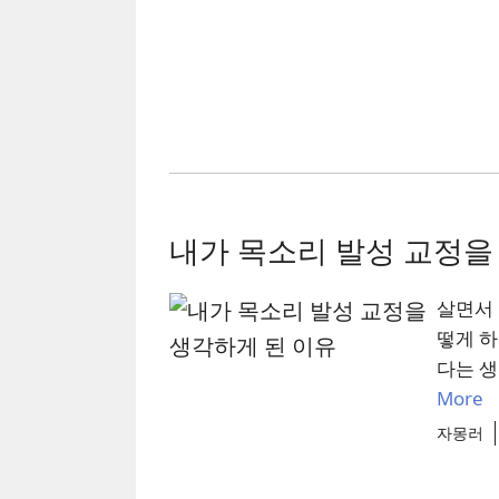
내가 목소리 발성 교정을
살면서 
떻게 하
다는 생
More
자몽러