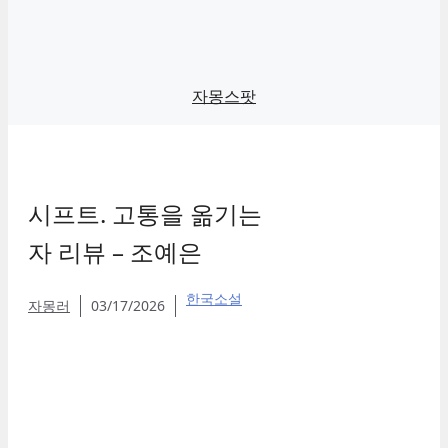
자몽스팟
시프트. 고통을 옮기는
자 리뷰 – 조예은
한국소설
자몽러
03/17/2026