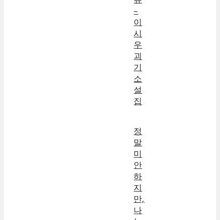
–
이
시
우
괴
기
소
설
집
정
말
미
안
하
지
만,
나