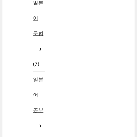
일본
어
문법
(7)
일본
어
공부