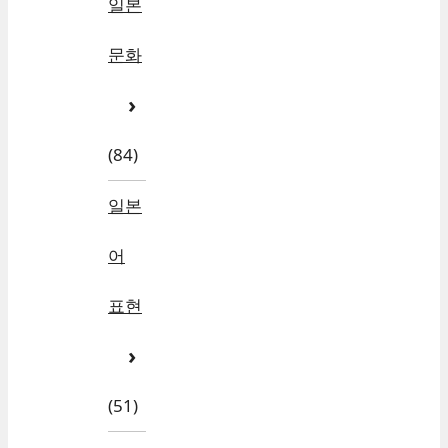
일본
문화
(84)
일본
어
표현
(51)