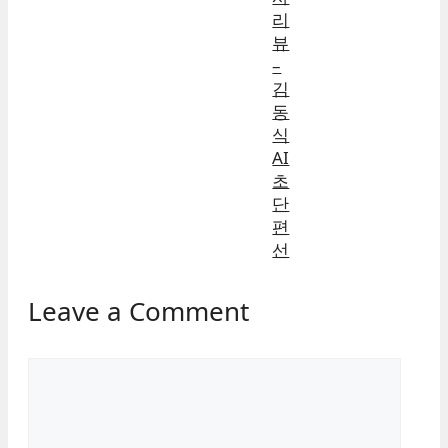
리
뷰
–
김
동
식
AI
초
단
편
선
Leave a Comment
Comment