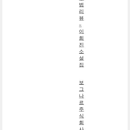
법
리
뷰
–
이
희
진
소
설
집
보
그
나
르
주
식
회
사