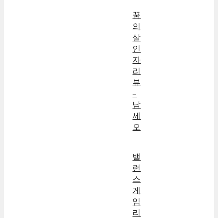
꿈
의
살
인
자
리
뷰
–
남
세
오
밸
런
스
게
임
리