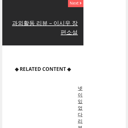
Next
과외활동 리뷰 – 이시우 장
편소설
◆
RELATED CONTENT
◆
넷
이
있
었
다
리
뷰