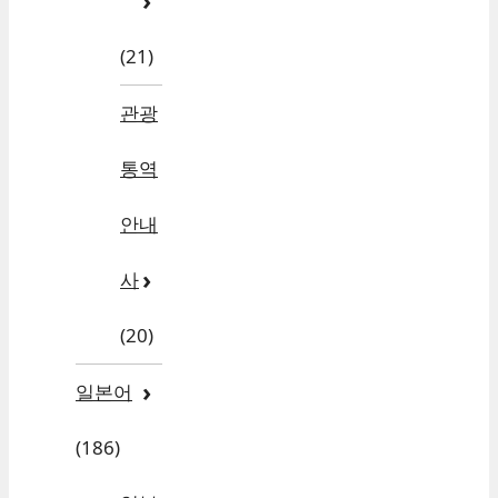
(21)
관광
통역
안내
사
(20)
일본어
(186)