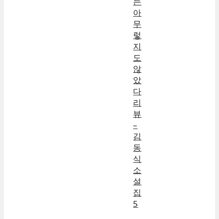
는
아
무
렇
지
도
않
았
다
리
뷰
–
김
동
식
소
설
집
5