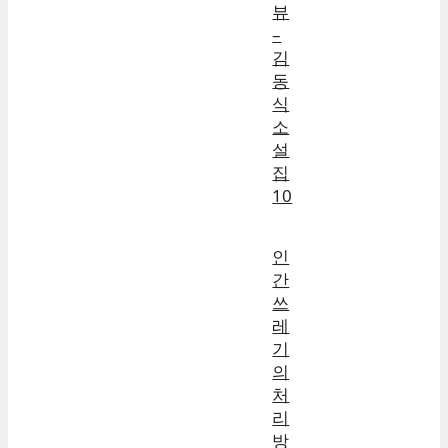
뷰
–
김
동
식
소
설
집
10
인
간
쓰
레
기
의
처
리
방