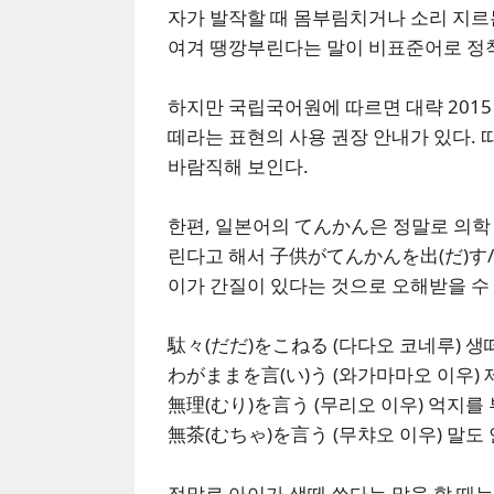
자가 발작할 때 몸부림치거나 소리 지르
여겨 땡깡부린다는 말이 비표준어로 정착
하지만 국립국어원에 따르면 대략 2015
떼라는 표현의 사용 권장 안내가 있다. 
바람직해 보인다.
한편, 일본어의 てんかん은 정말로 의학
린다고 해서 子供がてんかんを出(だ)す/
이가 간질이 있다는 것으로 오해받을 수
駄々(だだ)をこねる (다다오 코네루) 생
わがままを言(い)う (와가마마오 이우)
無理(むり)を言う (무리오 이우) 억지를
無茶(むちゃ)を言う (무챠오 이우) 말도
정말로 아이가 생떼 쓴다는 말을 할 때는