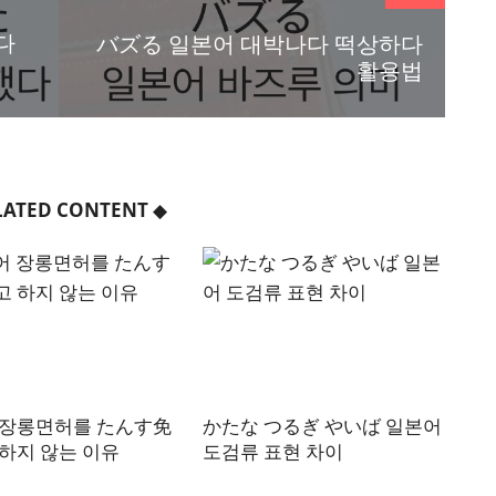
다
バズる 일본어 대박나다 떡상하다
활용법
LATED CONTENT
◆
 장롱면허를 たんす免
かたな つるぎ やいば 일본어
하지 않는 이유
도검류 표현 차이