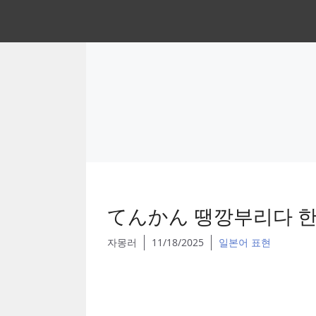
Skip
to
content
てんかん 땡깡부리다 한
자몽러
11/18/2025
일본어 표현