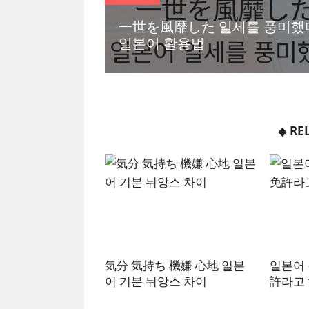
一世を風靡した 일세를 풍미했
일본어 활용법
◆
RE
気分 気持ち 機嫌 心地 일본
일본어
어 기분 뉘앙스 차이
許라고 