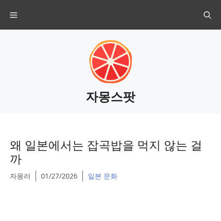
Skip
Menu
to
content
자몽스팟
왜 일본에서는 잡곡밥을 먹지 않는 걸
까
자몽러
01/27/2026
일본 문화