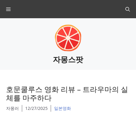
Skip
Menu
to
content
자몽스팟
호문쿨루스 영화 리뷰 – 트라우마의 실
체를 마주하다
자몽러
12/27/2025
일본영화