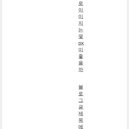
로
이
미
지
는
몇
px
이
좋
을
까
블
로
그
글
제
목
에