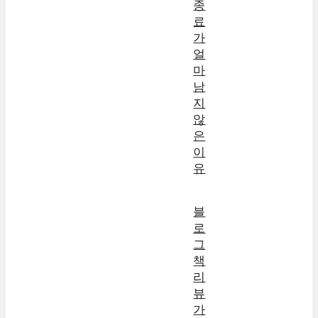
종
료
가
얼
마
남
지
않
은
이
유
블
로
그
책
리
뷰
가