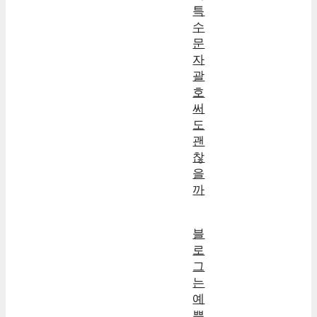
특
수
문
자
괄
호
써
도
괜
찮
을
까
블
로
그
는
예
쁜