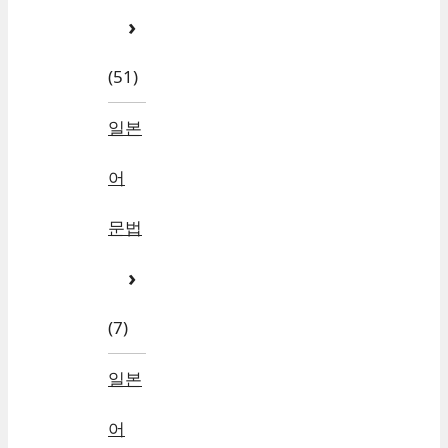
(51)
일본
어
문법
(7)
일본
어