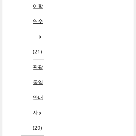
어학
연수
(21)
관광
통역
안내
사
(20)