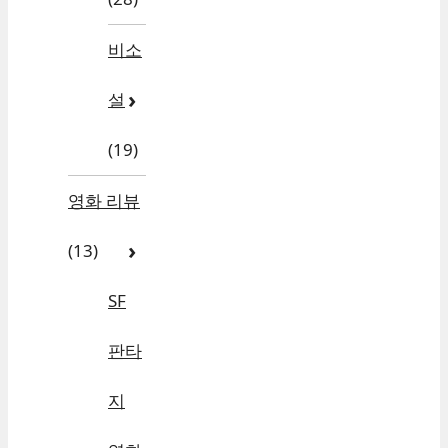
비소
설
(19)
영화 리뷰
(13)
SF
판타
지