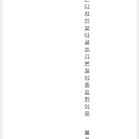
디
자
인
보
다
글
쓰
기
본
질
이
중
요
한
이
유
블