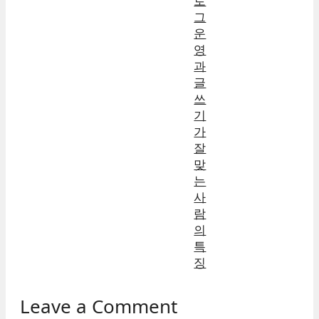
로
그
운
영
과
글
쓰
기
가
잘
맞
는
사
람
의
특
징
Leave a Comment