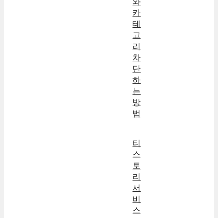
와
카
테
고
리
차
단
하
는
방
법
티
스
토
리
서
비
스