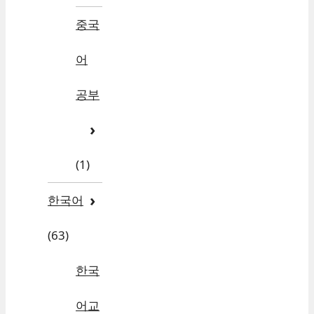
중국
어
공부
(1)
한국어
(63)
한국
어교