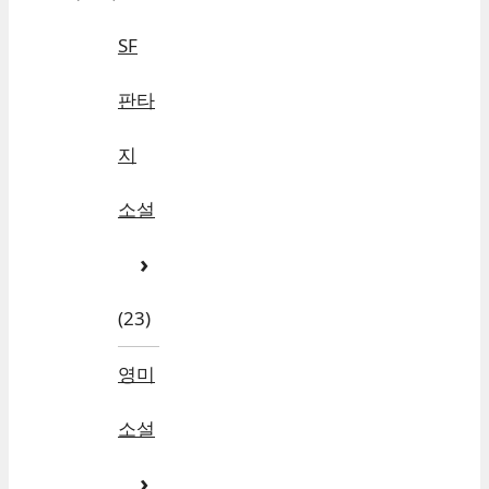
SF
판타
지
소설
(23)
영미
소설