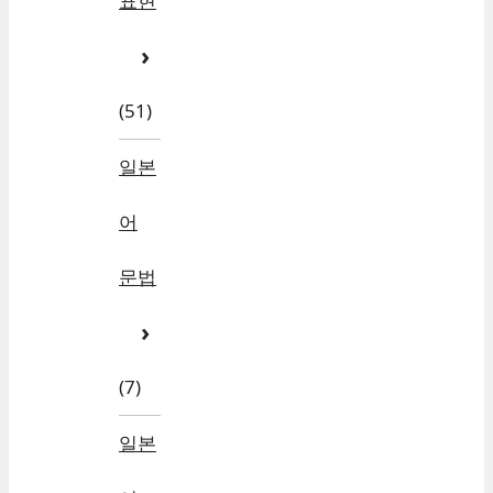
표현
(51)
일본
어
문법
(7)
일본