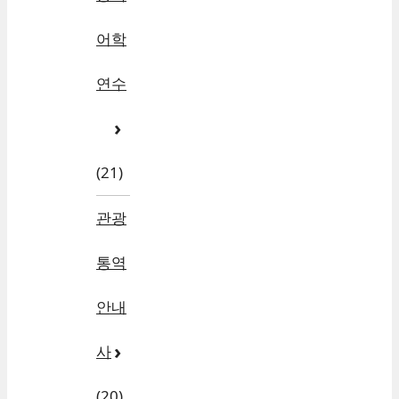
어학
연수
(21)
관광
통역
안내
사
(20)