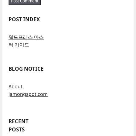
POST INDEX
워드프레스 마스
터 가이드
BLOG NOTICE
About
jamongspot.com
RECENT
POSTS