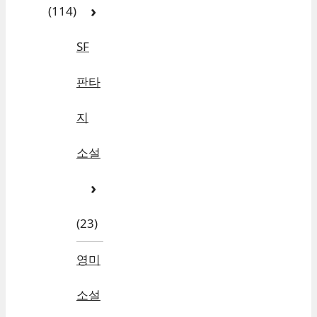
(114)
SF
판타
지
소설
(23)
영미
소설