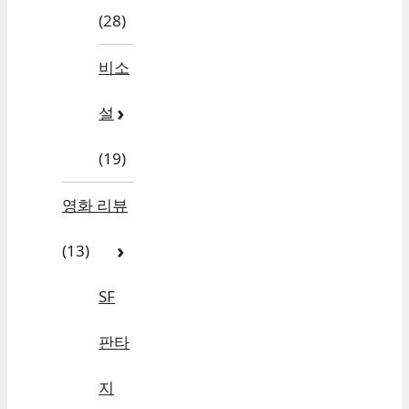
(28)
비소
설
(19)
영화 리뷰
(13)
SF
판타
지