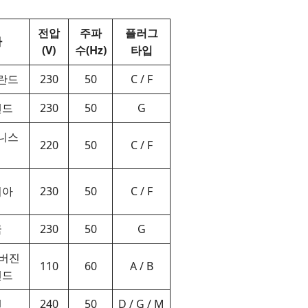
전압
주파
플러그
가
(V)
수(Hz)
타입
란드
230
50
C / F
랜드
230
50
G
니스
220
50
C / F
니아
230
50
C / F
국
230
50
G
 버진
110
60
A / B
랜드
멘
240
50
D / G / M