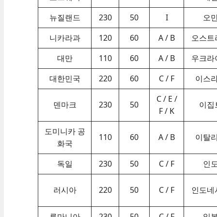
뉴질랜드
230
50
I
오
니카라과
120
60
A / B
오스트
대만
110
60
A / B
우크라
대한민국
220
60
C / F
이스
C / E /
덴마크
230
50
이집
F / K
도미니카 공
110
60
A / B
이탈
화국
독일
230
50
C / F
인
러시아
220
50
C / F
인도네
루마니아
230
50
C / F
일