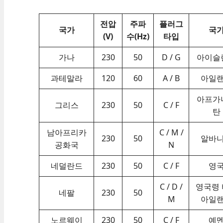
전압
주파
플러그
국가
국
(V)
수(Hz)
타입
가나
230
50
D / G
아이슬
과테말라
120
60
A / B
아일
아프가
그리스
230
50
C / F
탄
남아프리카
C / M /
230
50
알바
공화국
N
네덜란드
230
50
C / F
영
C / D /
영국령
네팔
230
50
M
아일
노르웨이
230
50
C / F
예