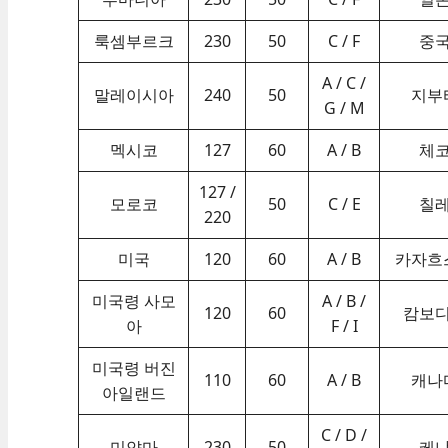
룩셈부르크
230
50
C / F
중
A / C /
말레이시아
240
50
지부
G / M
멕시코
127
60
A / B
체
127 /
모로코
50
C / E
칠
220
미국
120
60
A / B
카자흐
미국령 사모
A / B /
120
60
캄보
아
F / I
미국령 버진
110
60
A / B
캐나
아일랜드
C / D /
미얀마
230
50
케