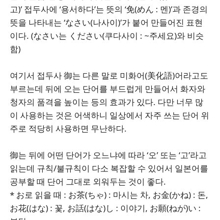
고)’ 접두사에 ‘용서하다’는 뜻의 ‘免(めん : 멘)’과 존경의
뜻을 나타내는 ‘なさい(나사이)’가 붙어 만들어진 표현
이다. (なさい는 ください(쿠다사이 : ~주세요)와 비슷
함)
여기서 접두사 御는 다른 말로 미화어(美化語)어라고도
부르는데 뒤에 오는 단어를 부드럽게 만들어서 화자와
청자의 품격을 높이는 등의 효과가 있다. 다만 너무 많
이 사용하는 것은 어색하니 일상에서 자주 쓰는 단어 위
주로 적당히 사용하면 무난하다.
御는 뒤에 어떤 단어가 오느냐에 따라 ‘오’ 또는 ‘고’라고
읽는데 규칙/불규칙이 다소 복잡할 수 있어서 일본어를
공부할 때 단어 그대로 외워두는 것이 좋다.
* お로 읽을 때 : お茶(ちゃ) : 마시는 차, お金(かね) : 돈,
お花(はな) : 꽃, お話(はな)し : 이야기, お願(ねが)い :