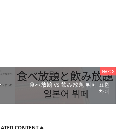
Next
자
食べ放題 vs 飲み放題 뷔페 표현
차이
LATED CONTENT
◆