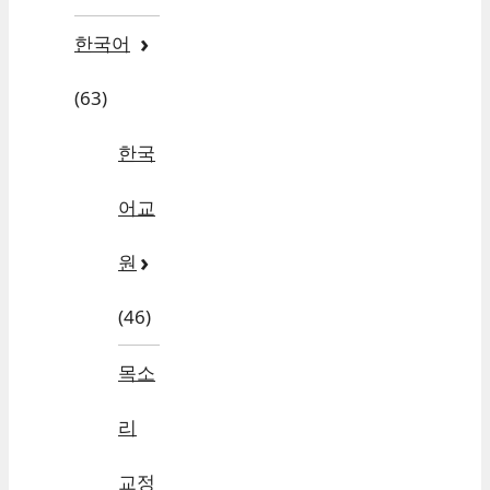
한국어
(63)
한국
어교
원
(46)
목소
리
교정