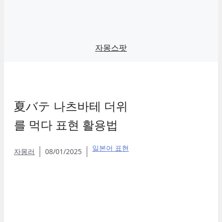
자몽스팟
夏バテ 나츠바테 더위
를 먹다 표현 활용법
일본어 표현
자몽러
08/01/2025