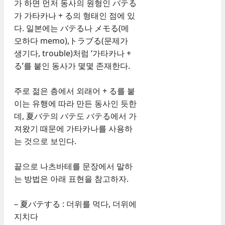
가 하면 먼저 동사의 원형인 バテる
가 가타카나 + る의 형태인 점에 있
다. 일본에는 バテる나 メモる(메
모하다 memo),トラブる(문제가
생기다, trouble)처럼 ‘가타카나 +
る’를 붙인 동사가 몇몇 존재한다.
주로 젊은 층에서 외래어 + る를 붙
이는 유행에 따라 만든 동사인 듯한
데, 夏バテ의 バテ도 バテる에서 가
져왔기 때문에 가타카나를 사용하
는 것으로 보인다.
끝으로 나츠바테를 문장에서 말하
는 방법은 아래 표현을 참고하자.
– 夏バテする : 더위를 먹다, 더위에
지치다