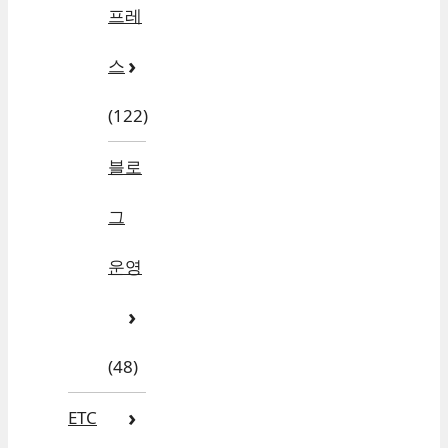
프레
스
(122)
블로
그
운영
(48)
ETC