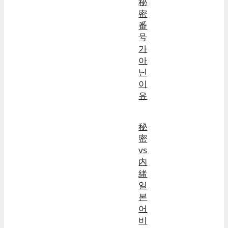
秘
密
番
号
가
아
닌
이
유
秘
密
vs
内
緒
일
본
어
비