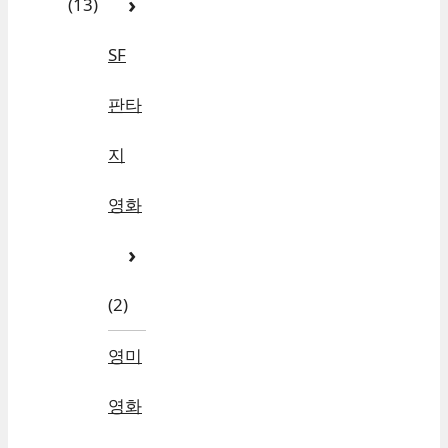
(13)
SF
판타
지
영화
(2)
영미
영화