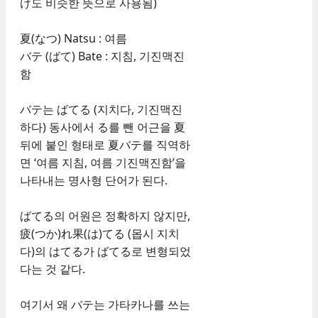
け도 비슷한 뜻으로 사용됨)
夏(なつ) Natsu : 여름
バテ (ばて) Bate : 지침, 기진맥진
함
バテ는 ばてる (지치다, 기진맥진
하다) 동사에서 る를 뺀 어근을 夏
뒤에 붙인 형태로 夏バテ를 직역하
면 ‘여름 지침, 여름 기진맥진함’을
나타내는 명사형 단어가 된다.
ばてる의 어원은 정확하지 않지만,
疲(つか)れ果(は)てる (몹시 지치
다)의 はてる가 ばてる로 변형되었
다는 것 같다.
여기서 왜 バテ는 가타카나를 쓰는