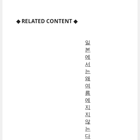
◆
RELATED CONTENT
◆
일
본
에
서
는
왜
여
름
에
지
지
않
는
다