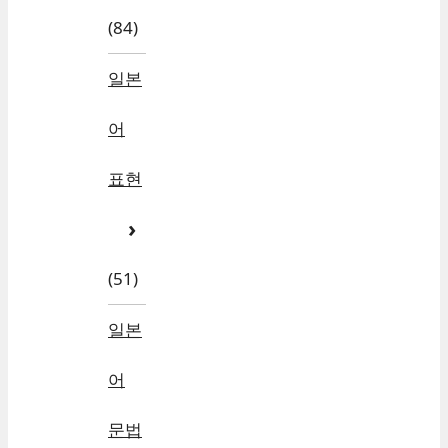
(84)
일본
어
표현
(51)
일본
어
문법