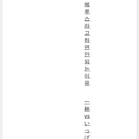
헤
루
스
라
고
하
면
안
되
는
이
유
一
杯
vs
い
っ
ぱ