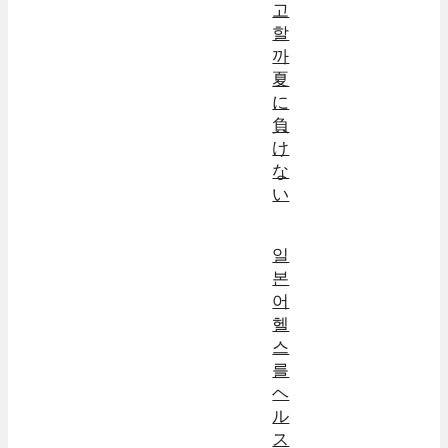
고
할
까
夏
に
負
け
な
い
일
본
어
헬
스
를
ヘ
ル
ス