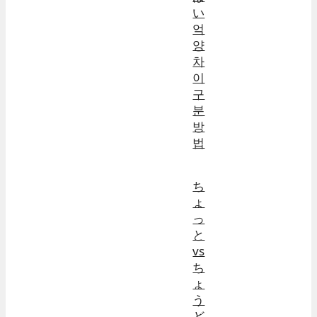
い
억
양
차
이
구
분
방
법
ち
ょ
っ
と
vs
ち
ょ
う
ど