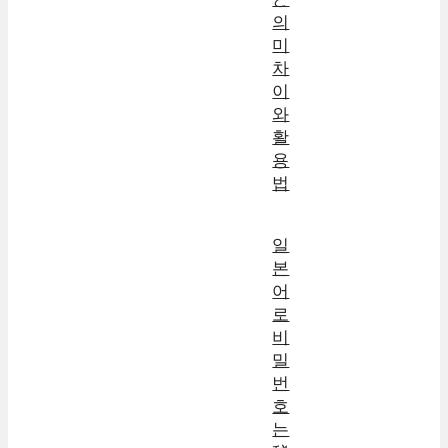
의
미
차
이
와
활
용
법
일
본
어
로
비
밀
번
호
는