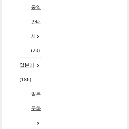
통역
안내
사
(20)
일본어
(186)
일본
문화