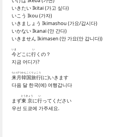
いけば Ikeba (가면)
いきたい Ikitai (가고 싶다)
いこう Ikou (가자)
いきましょう Ikimashou (가요/갑시다)
いかない Ikanai (안 간다)
いきません Ikimasen (안 가요(안 갑니다))
いま
い
今
どこに
行
くの？
지금 어디가?
らいげつ
かんこく
りょこう
来月
韓国
旅行
(に)いきます
다음 달 한국(에) 여행갑니다
とうきょう
い
まず
東京
に
行
ってください
우선 도쿄에 가주세요.