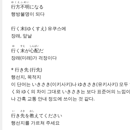
ゆくえ
ふめい
行方
不明
になる
행방불명이 되다
行く末(ゆくすえ) 유쿠스에
장래, 앞날
ゆ
すえ
しんぱい
行
く
末
が
心配
だ
장래(미래)가 걱정이다
* 行き先 (行先)
행선지, 목적지
이 단어는 いきさき(이키사키)나 ゆきさき(유키사키) 모두 
く와 ゆく의 차이 그대로 いきさき는 보다 표준어의 느낌
나 간혹 교통 안내 정도에 쓰이는 것 같다.
い
さき
おし
行
き
先
を
教
えてください
행선지를 가르쳐 주세요