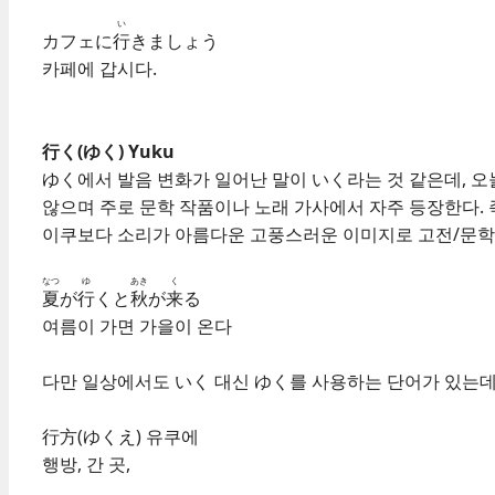
い
カフェに
行
きましょう
카페에 갑시다.
行く(ゆく) Yuku
ゆく에서 발음 변화가 일어난 말이 いく라는 것 같은데, 
않으며 주로 문학 작품이나 노래 가사에서 자주 등장한다. 
이쿠보다 소리가 아름다운 고풍스러운 이미지로 고전/문학 
なつ
ゆ
あき
く
夏
が
行
くと
秋
が
来
る
여름이 가면 가을이 온다
다만 일상에서도 いく 대신 ゆく를 사용하는 단어가 있는데
行方(ゆくえ) 유쿠에
행방, 간 곳,