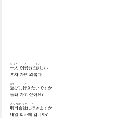
ひとり
い
さび
一人
で
行
けば
寂
しい
혼자 가면 외롭다
あそ
い
遊
びに
行
きたいですか
놀러 가고 싶어요?
あした
かいしゃ
い
明日
会社
に
行
きますか
내일 회사에 갑니까?