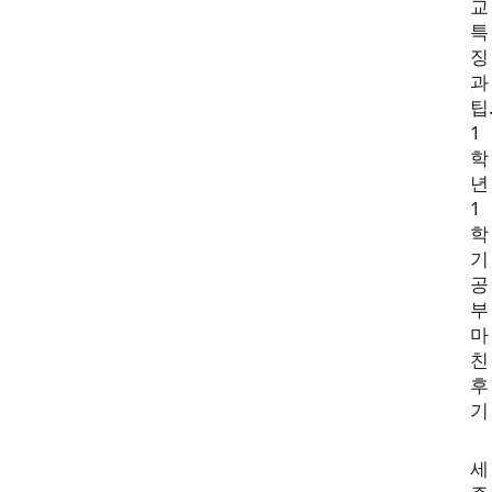
교
특
징
과
팁
1
학
년
1
학
기
공
부
마
친
후
기
세