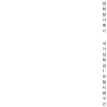
영
회
참
가
후
기
국
가
장
학
금
1
유
형
지
원
구
간