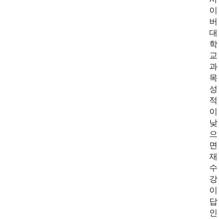
이
버
대
학
교
과
목
성
적
이
낮
으
면
재
수
강
이
답
인