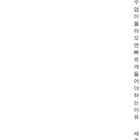
수
업
이
올
라
오
면
빠
르
게
들
어
야
하
는
이
유
세