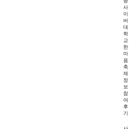
종
사
이
버
대
학
교
한
마
음
축
제
정
보
참
여
후
기
사