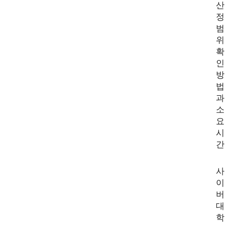
산
정
범
위
확
인
방
법
과
소
요
시
간
사
이
버
대
학