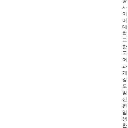
종
사
이
버
대
학
교
한
국
어
과
개
강
모
임
신
편
입
생
환