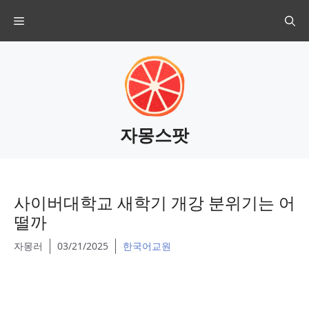
Skip
Menu
to
content
자몽스팟
사이버대학교 새학기 개강 분위기는 어
떨까
자몽러
03/21/2025
한국어교원