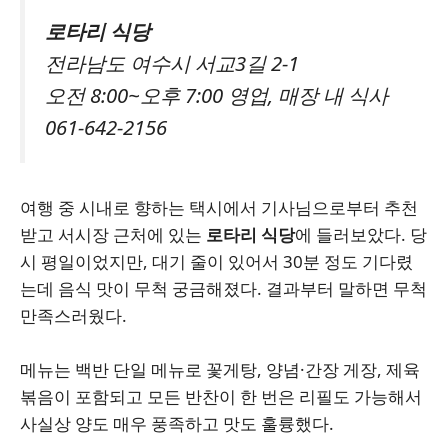
로타리 식당
전라남도 여수시 서교3길 2-1
오전 8:00~오후 7:00 영업, 매장 내 식사
061-642-2156
여행 중 시내로 향하는 택시에서 기사님으로부터 추천
받고 서시장 근처에 있는
로타리 식당
에 들러보았다. 당
시 평일이었지만, 대기 줄이 있어서 30분 정도 기다렸
는데 음식 맛이 무척 궁금해졌다. 결과부터 말하면 무척
만족스러웠다.
메뉴는 백반 단일 메뉴로 꽃게탕, 양념·간장 게장, 제육
볶음이 포함되고 모든 반찬이 한 번은 리필도 가능해서
사실상 양도 매우 풍족하고 맛도 훌륭했다.