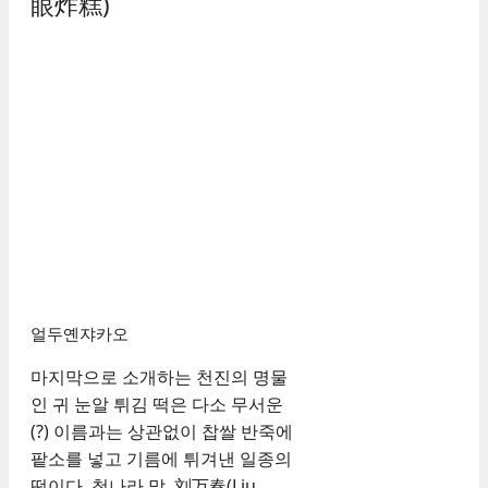
眼炸糕)
얼두옌쟈카오
마지막으로 소개하는 천진의 명물
인 귀 눈알 튀김 떡은 다소 무서운
(?) 이름과는 상관없이 찹쌀 반죽에
팥소를 넣고 기름에 튀겨낸 일종의
떡이다. 청나라 말, 刘万春(Liu