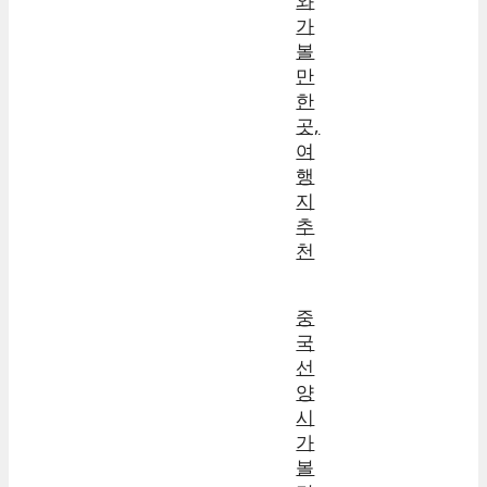
와
가
볼
만
한
곳,
여
행
지
추
천
중
국
선
양
시
가
볼