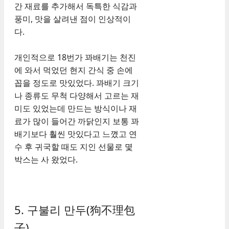
간 재료를 추가해서 독특한 식감과
풍미, 맛을 살려낸 점이 인상적이
다.
개인적으로 18번가 꽈배기는 천진
에 와서 먹었던 현지 간식 중 손에
꼽을 정도로 맛있었다. 꽈배기 크기
나 종류도 무척 다양해서 고르는 재
미도 있었는데 만드는 방식이나 재
료가 많이 들어간 까닭인지 보통 꽈
배기보다 훨씬 맛있다고 느꼈고 연
수 후 귀국할 때도 지인 선물로 몇
박스는 사 왔었다.
5. 구불리 만두(狗不理包
子)