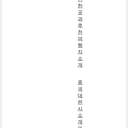
한
곳
과
추
천
여
행
지
소
개
중
국
대
련
시
소
개