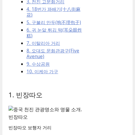
3. 천진 고문화거리
4. 18번가 꽈배기(十八街麻
花)
5. 구불리 만두(狗不理包子)
6. 귀 눈알 튀김 떡(耳朵眼炸
糕)
7. 이탈리아 거리
8. 오대도 문화관광구(Five
Avenue)
9. 수상공원
10. 이케아 가구
1. 빈장따오
빈장따오 보행자 거리