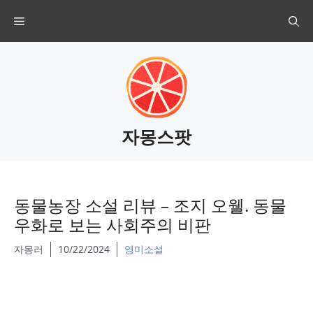
Skip
Menu
to
content
자몽스팟
동물농장 소설 리뷰 – 조지 오웰. 동물
우화로 보는 사회주의 비판
자몽러
10/22/2024
영미소설