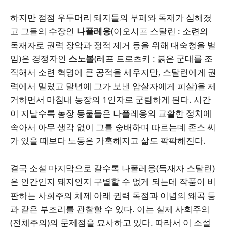
하지만 점점 우두머리 돼지들의 부패와 독재가 심해졌
고 그들의 수장인
나폴레옹
(이오시프 스탈린 : 소련의
독재자로 권력 장악과 정적 제거 등을 위해 대숙청을 벌
임)은 경쟁자인
스노볼
(레프 트로츠키 : 붉은 군대를 조
직해서 소련 혁명에 큰 공적을 세우지만, 스탈린에게 권
력에서 밀렸고 말년에 그가 보낸 암살자에게 피살)을 제
거하면서 마침내 농장의 1인자로 군림하게 된다. 시간
이 지날수록 농장 동물들은 나폴레옹의 교활한 정치에
속아서 아무 생각 없이 그를 숭배하며 따르는데 존스 씨
가 있을 때보다 노동은 가혹해지고 삶도 팍팍해진다.
결국 소설 마지막으로 갈수록 나폴레옹(독재자 스탈린)
은 인간인지 돼지인지 구별할 수 없게 되는데 작품이 비
판하는 사회주의 체제 아래 권력 독점과 이념의 왜곡 등
과 같은 부조리를 관찰할 수 있다. 이는 실제 사회주의
(전체주의)의 문제점을 묘사하고 있다. 따라서 이 소설