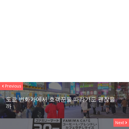
Previous
도쿄 번화가에서 호객꾼을 따라가도 괜찮을
까
Next