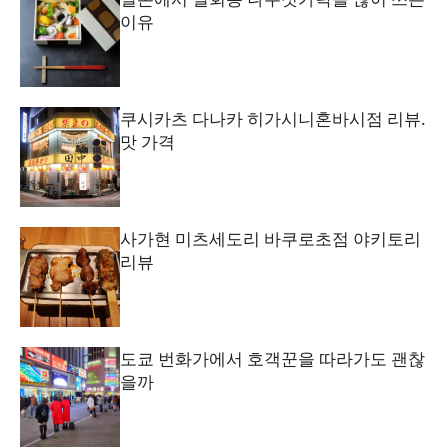
이유
쿠시카츠 다나카 히가시니혼바시점 리뷰.
맛 가격
사가현 미츠세도리 바쿠로초점 야키토리
리뷰
도쿄 번화가에서 호객꾼을 따라가도 괜찮
을까